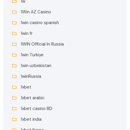
1w
1Win AZ Casino
1win casino spanish
1win fr
1WIN Official In Russia
1win Turkiye
1win uzbekistan
1winRussia
1xbet
1xbet arabic
1xbet casino BD
1xbet india
1xbet Korea