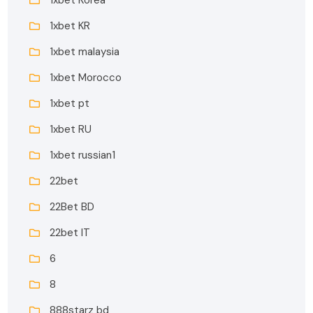
1xbet KR
1xbet malaysia
1xbet Morocco
1xbet pt
1xbet RU
1xbet russian1
22bet
22Bet BD
22bet IT
6
8
888starz bd