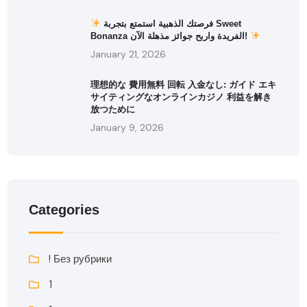
فرصتك الذهبية استمتع بتجربة Sweet
Bonanza الفريدة واربح جوائز مذهلة الآن!
January 21, 2026
理想的な 費用無料 回転 入金なし: ガイド エキ
サイティングなオンラインカジノ 利益を解き
放つために
January 9, 2026
Categories
! Без рубрики
1