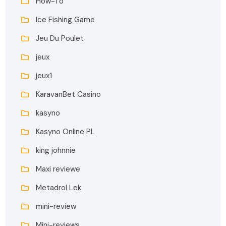
How-To
Ice Fishing Game
Jeu Du Poulet
jeux
jeux1
KaravanBet Casino
kasyno
Kasyno Online PL
king johnnie
Maxi reviewe
Metadrol Lek
mini-review
Mini-reviews