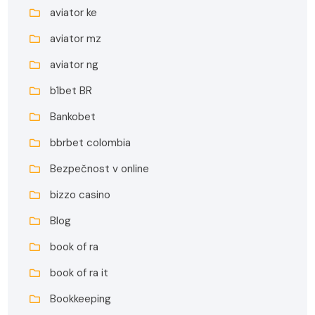
aviator ke
aviator mz
aviator ng
b1bet BR
Bankobet
bbrbet colombia
Bezpečnost v online
bizzo casino
Blog
book of ra
book of ra it
Bookkeeping