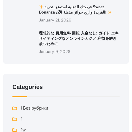
فرصتك الذهبية استمتع بتجربة Sweet
Bonanza الفريدة واربح جوائز مذهلة الآن!
January 21, 2026
理想的な 費用無料 回転 入金なし: ガイド エキ
サイティングなオンラインカジノ 利益を解き
放つために
January 9, 2026
Categories
! Без рубрики
1
1w