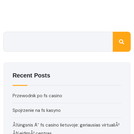
Recent Posts
Przewodnik po fs casino
Spojrzenie na fs kasyno
Å½ingsnis Ä¯ fs casino lietuvoje: geriausias virtualiÅ³
Å¾aidimÅ³ centras