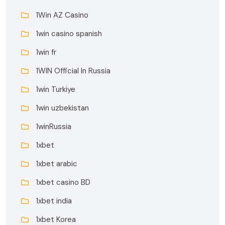
1Win AZ Casino
1win casino spanish
1win fr
1WIN Official In Russia
1win Turkiye
1win uzbekistan
1winRussia
1xbet
1xbet arabic
1xbet casino BD
1xbet india
1xbet Korea