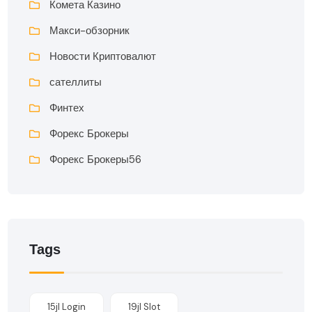
Комета Казино
Макси-обзорник
Новости Криптовалют
сателлиты
Финтех
Форекс Брокеры
Форекс Брокеры56
Tags
15jl Login
19jl Slot