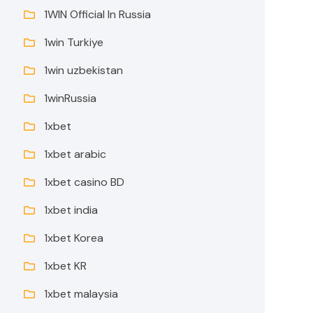
1WIN Official In Russia
1win Turkiye
1win uzbekistan
1winRussia
1xbet
1xbet arabic
1xbet casino BD
1xbet india
1xbet Korea
1xbet KR
1xbet malaysia