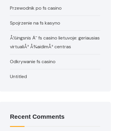
Przewodnik po fs casino
Spojrzenie na fs kasyno
Å½ingsnis Ä¯ fs casino lietuvoje: geriausias
virtualiÅ³ Å¾aidimÅ³ centras
Odkrywanie fs casino
Untitled
Recent Comments