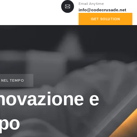
Email Anytime
info@codecrusade.net
GET SOLUTION
E NEL TEMPO
nnovazione e
mpo