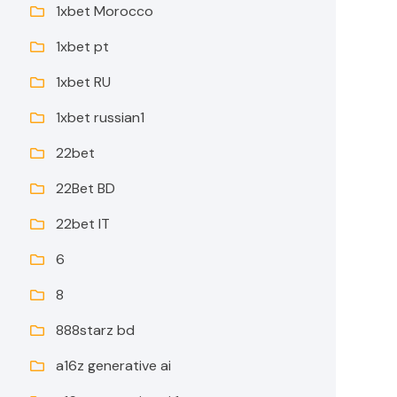
1xbet Morocco
1xbet pt
1xbet RU
1xbet russian1
22bet
22Bet BD
22bet IT
6
8
888starz bd
a16z generative ai