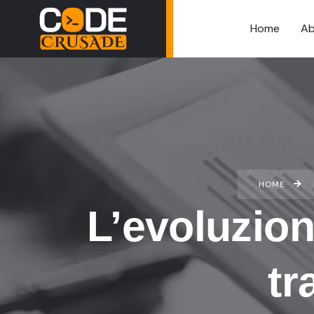
Home
Ab
HOME
L’evoluzion
tr