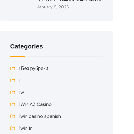
January 9, 2026
Categories
! Без рубрики
1
1w
1Win AZ Casino
1win casino spanish
1win fr