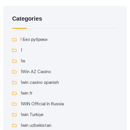
Categories
! Без рубрики
1
1w
1Win AZ Casino
1win casino spanish
1win fr
1WIN Official In Russia
1win Turkiye
1win uzbekistan