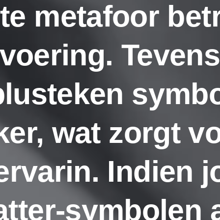
 te metafoor betr
itvoering. Teven
plusteken symbo
ker, wat zorgt v
ervarin. Indien j
atter-symbolen 