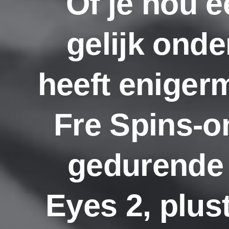
Of je nou e
gelijk onde
heeft enigerm
Fre Spins-om
gedurende 
Eyes 2, plus