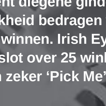
ent diegene gind
jkheid bedragen
winnen. Irish E
slot over 25 winl
 zeker ‘Pick Me