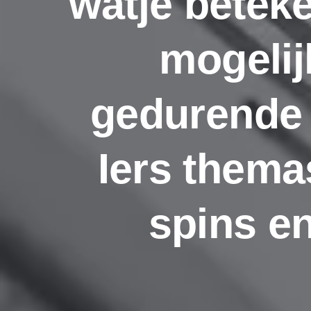
watje betek
mogeli
gedurende 
Iers thema
spins en