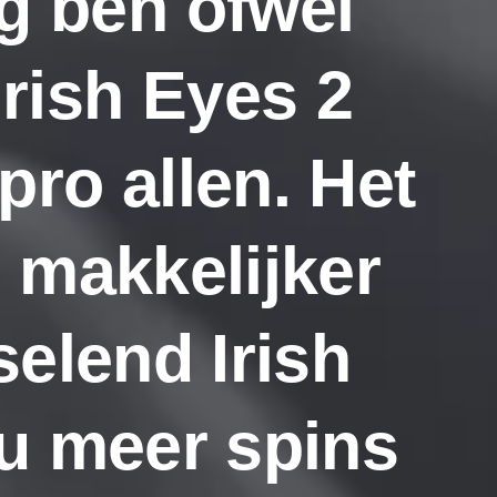
ng ben ofwel
Irish Eyes 2
pro allen. Het
n makkelijker
elend Irish
ou meer spins