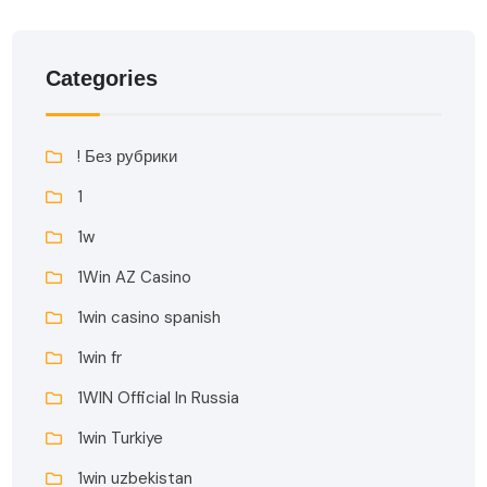
Categories
! Без рубрики
1
1w
1Win AZ Casino
1win casino spanish
1win fr
1WIN Official In Russia
1win Turkiye
1win uzbekistan