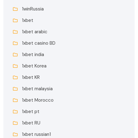
1winRussia
1xbet
1xbet arabic
1xbet casino BD
1xbet india
1xbet Korea
1xbet KR
1xbet malaysia
1xbet Morocco
1xbet pt
1xbet RU
1xbet russian1