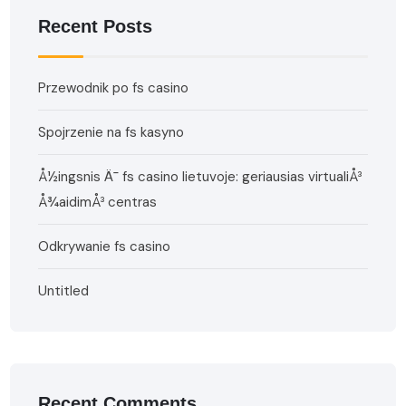
Recent Posts
Przewodnik po fs casino
Spojrzenie na fs kasyno
Å½ingsnis Ä¯ fs casino lietuvoje: geriausias virtualiÅ³
Å¾aidimÅ³ centras
Odkrywanie fs casino
Untitled
Recent Comments