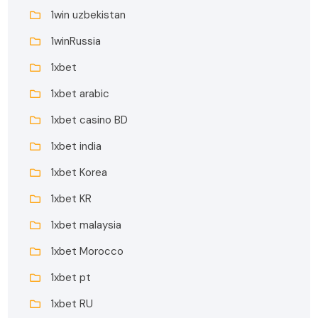
1win uzbekistan
1winRussia
1xbet
1xbet arabic
1xbet casino BD
1xbet india
1xbet Korea
1xbet KR
1xbet malaysia
1xbet Morocco
1xbet pt
1xbet RU