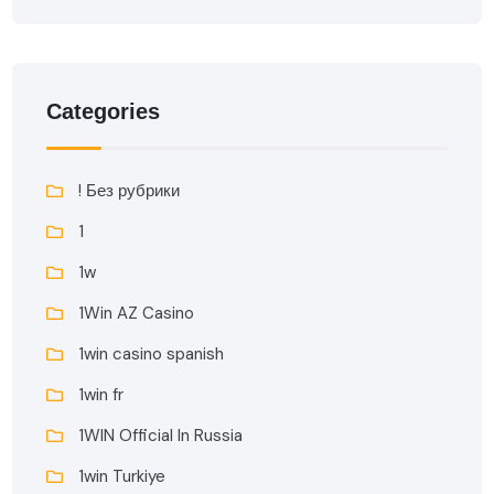
Categories
! Без рубрики
1
1w
1Win AZ Casino
1win casino spanish
1win fr
1WIN Official In Russia
1win Turkiye