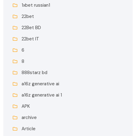
1xbet russian1
22bet
22Bet BD
22bet IT
6
8
888starz bd
a16z generative ai
a16z generative ai 1
APK
archive
Article