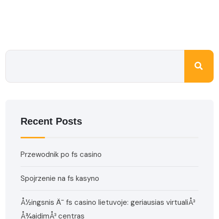
Recent Posts
Przewodnik po fs casino
Spojrzenie na fs kasyno
Å½ingsnis Ä¯ fs casino lietuvoje: geriausias virtualiÅ³
Å¾aidimÅ³ centras