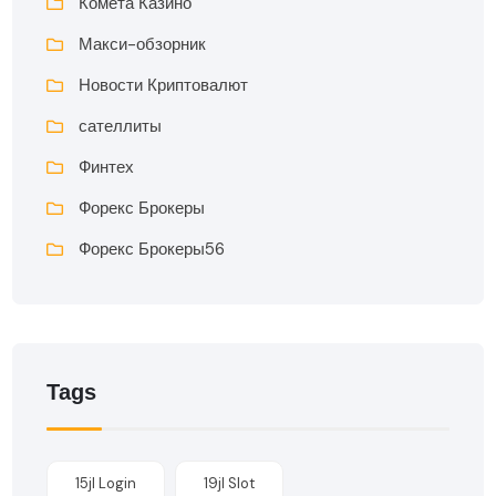
Комета Казино
Макси-обзорник
Новости Криптовалют
сателлиты
Финтех
Форекс Брокеры
Форекс Брокеры56
Tags
15jl Login
19jl Slot