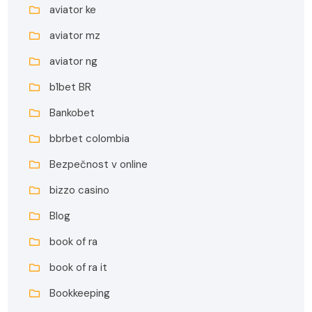
aviator ke
aviator mz
aviator ng
b1bet BR
Bankobet
bbrbet colombia
Bezpečnost v online
bizzo casino
Blog
book of ra
book of ra it
Bookkeeping