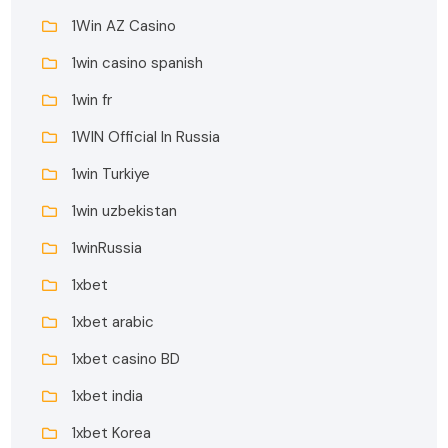
1Win AZ Casino
1win casino spanish
1win fr
1WIN Official In Russia
1win Turkiye
1win uzbekistan
1winRussia
1xbet
1xbet arabic
1xbet casino BD
1xbet india
1xbet Korea