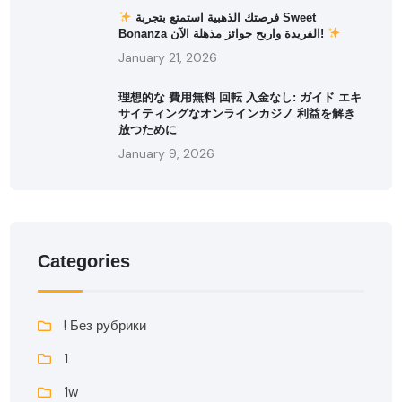
فرصتك الذهبية استمتع بتجربة Sweet
Bonanza الفريدة واربح جوائز مذهلة الآن!
January 21, 2026
理想的な 費用無料 回転 入金なし: ガイド エキ
サイティングなオンラインカジノ 利益を解き
放つために
January 9, 2026
Categories
! Без рубрики
1
1w