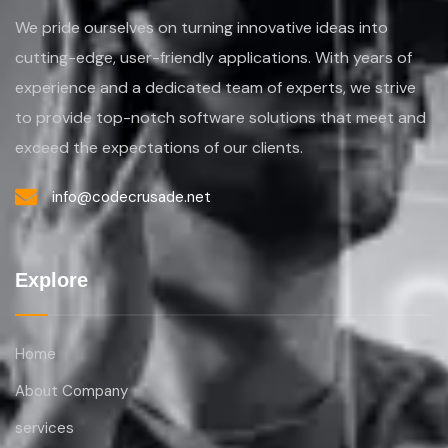
We pride ourselves on turning
innovative ideas into
cutting-edge, user-friendly applications. With years of
experience
and a dedicated team of experts, we strive
to provide top-notch software solutions that
meet and
exceed the expectations of our clients.
info@codecrusade.net
Explore
Home
About Company
services